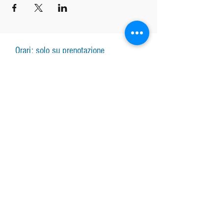
Orari: solo su prenotazione
Lunedì-venerdì lezione
su prenotazione
Lunedì-sabato vendita arpe, accessori e
assistenza con responsabile
su
prenotazione.
Lezioni di gruppo seguono il calendario
SUBSCRIBE FOR UPDATES
Iscriviti ora