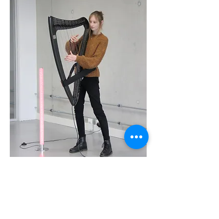
Orari: solo su prenotazione
Lunedì-venerdì lezione
su prenotazione