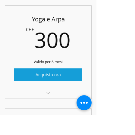
Arpa e voce o altro strumento
Yoga e Arpa
300CH
300
CHF
Valido per 6 mesi
Acquista ora
Yoga e arpa
Prova arpa
CHF