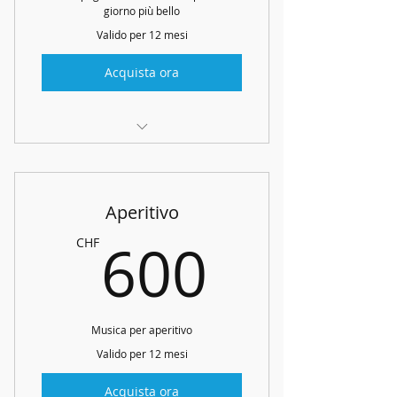
giorno più bello
Valido per 12 mesi
Acquista ora
Consulenza
Arpa e voce o un altro strumento
Aperitivo
Solo Ticino e Grigioni italiano
600CH
600
CHF
Musica per aperitivo
Valido per 12 mesi
Acquista ora