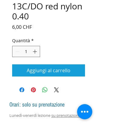
13C/DO red nylon
0.40
Prezzo
6,00 CHF
Quantità
*
Aggiungi al carrello
Orari: solo su prenotazione
Lunedì-venerdì lezione
su prenotazione
Lunedì-sabato vendita arpe, accessori e
assistenza con responsabile
su