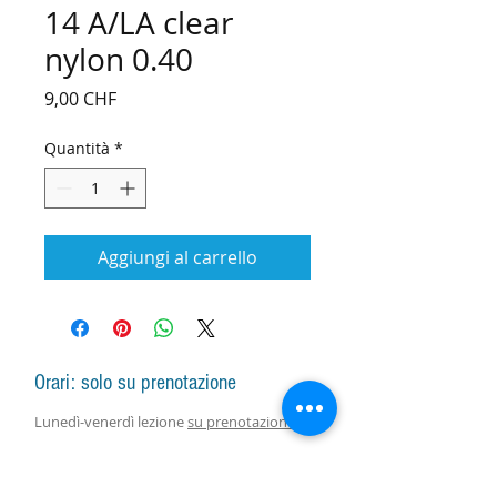
14 A/LA clear
nylon 0.40
Prezzo
9,00 CHF
Quantità
*
Aggiungi al carrello
Orari: solo su prenotazione
Lunedì-venerdì lezione
su prenotazione
Lunedì-sabato vendita arpe, accessori e
assistenza con responsabile
su