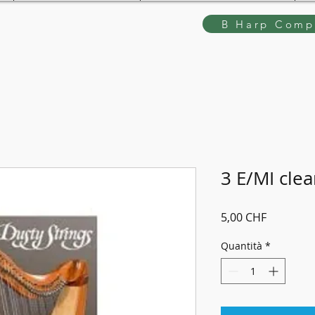
B Harp Compe
3 E/MI clea
Prezzo
5,00 CHF
Quantità
*