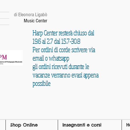
r
di Eleonora Ligabò
Music Center
Harp Center resterà chiuso dal
19.6 al 2.7 dal 15.7-30.8
Per ordini di corde scrivere via
email o whatsapp
gli ordini ricevuti durante le
vacanze verranno evasi appena
possibile
Shop Online
Insegnanti e corsi
H