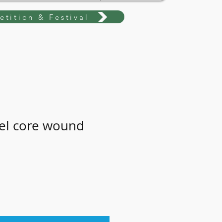
tition & Festival
eel core wound