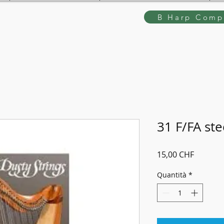
B Harp Compe
31 F/FA st
Prezzo
15,00 CHF
Quantità
*