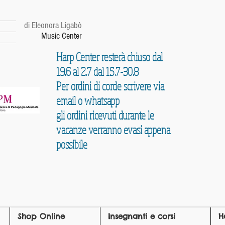
r
di Eleonora Ligabò
Music Center
Harp Center resterà chiuso dal
19.6 al 2.7 dal 15.7-30.8
Per ordini di corde scrivere via
email o whatsapp
gli ordini ricevuti durante le
vacanze verranno evasi appena
possibile
Shop Online
Insegnanti e corsi
H