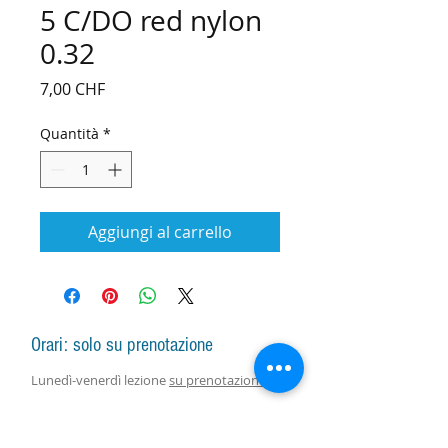
5 C/DO red nylon
0.32
Prezzo
7,00 CHF
Quantità
*
Aggiungi al carrello
Orari: solo su prenotazione
Lunedì-venerdì lezione
su prenotazione
Lunedì-sabato vendita arpe, accessori e
assistenza con responsabile
su