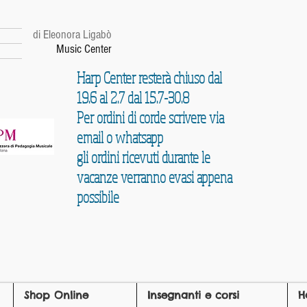
r
di Eleonora Ligabò
Music Center
Harp Center resterà chiuso dal
19.6 al 2.7 dal 15.7-30.8
Per ordini di corde scrivere via
email o whatsapp
gli ordini ricevuti durante le
vacanze verranno evasi appena
possibile
Shop Online
Insegnanti e corsi
H