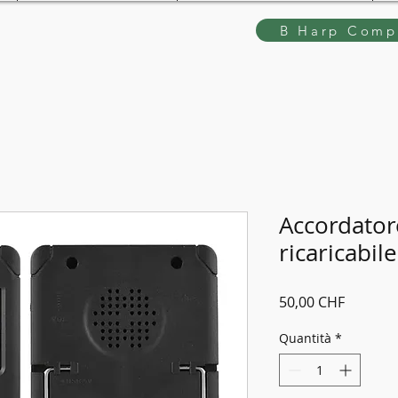
B Harp Compe
Accordator
ricaricabile
Prezzo
50,00 CHF
Quantità
*