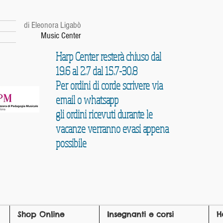
r
di Eleonora Ligabò
Music Center
Harp Center resterà chiuso dal
19.6 al 2.7 dal 15.7-30.8
Per ordini di corde scrivere via
email o whatsapp
gli ordini ricevuti durante le
vacanze verranno evasi appena
possibile
Shop Online
Insegnanti e corsi
H