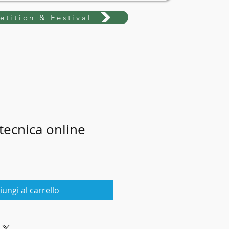
tition & Festival
tecnica online
iungi al carrello