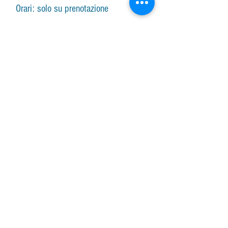
Orari: solo su prenotazione
Lunedì-venerdì lezione
su prenotazione
Lunedì-sabato vendita arpe, accessori e
assistenza con responsabile
su
prenotazione.
Lezioni di gruppo seguono il calendario
SUBSCRIBE FOR UPDATES
Iscriviti ora
Piazza Molino Nuovo, 15
6900 Lugano
harpcenterlugano@gmail.com