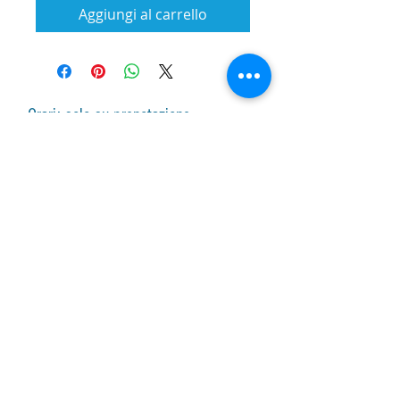
Aggiungi al carrello
Orari: solo su prenotazione
Lunedì-venerdì lezione
su prenotazione
Lunedì-sabato vendita arpe, accessori e
assistenza con responsabile
su
prenotazione.
Lezioni di gruppo seguono il calendario
SUBSCRIBE FOR UPDATES
Iscriviti ora