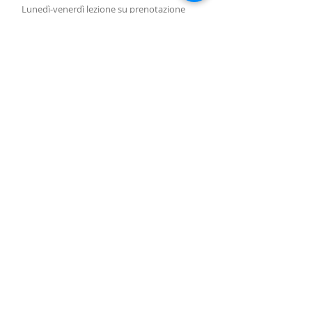
Lunedì-venerdì lezione
su prenotazione
Lunedì-sabato vendita arpe, accessori e
assistenza con responsabile
su
prenotazione.
Lezioni di gruppo seguono il calendario
SUBSCRIBE FOR UPDATES
Iscriviti ora
Piazza Molino Nuovo, 15
6900 Lugano
harpcenterlugano@gmail.com