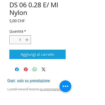
DS 06 0.28 E/ MI
Nylon
Prezzo
5,00 CHF
Quantità
*
Aggiungi al carrello
Orari: solo su prenotazione
Lunedì-venerdì lezione
su prenotazione
Lunedì-sabato vendita arpe, accessori e
assistenza con responsabile
su