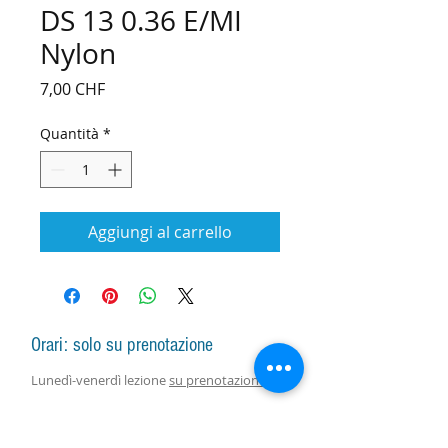
DS 13 0.36 E/MI
Nylon
Prezzo
7,00 CHF
Quantità
*
Aggiungi al carrello
Orari: solo su prenotazione
Lunedì-venerdì lezione
su prenotazione
Lunedì-sabato vendita arpe, accessori e
assistenza con responsabile
su