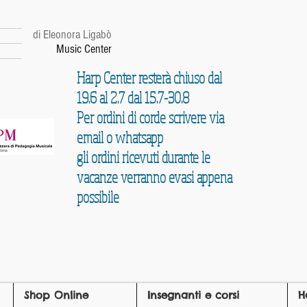
r
di Eleonora Ligabò
Music Center
Harp Center resterà chiuso dal
19.6 al 2.7 dal 15.7-30.8
Per ordini di corde scrivere via
email o whatsapp
gli ordini ricevuti durante le
vacanze verranno evasi appena
possibile
Shop Online
Insegnanti e corsi
H