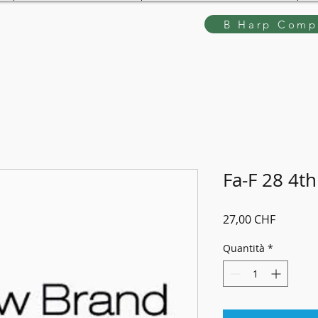
B Harp Compe
Fa-F 28 4th
Prezzo
27,00 CHF
Quantità
*