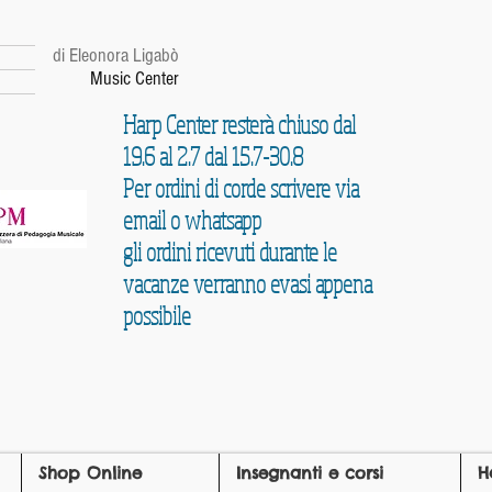
r
di Eleonora Ligabò
Music Center
Harp Center resterà chiuso dal
19.6 al 2.7 dal 15.7-30.8
Per ordini di corde scrivere via
email o whatsapp
gli ordini ricevuti durante le
vacanze verranno evasi appena
possibile
Shop Online
Insegnanti e corsi
H