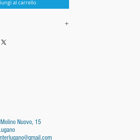
iungi al carrello
oni generali di vendita
 relazioni fra:
di Eleonora Ligabò (in seguito
oi Clienti su internet o a
il «cliente»).
li di vendita
ttere l'ordine il cliente
preso conoscenza delle
di vendita visualizzate sullo
 Molino Nuovo, 15
ione, prezzo, componenti, peso,
Lugano
ticolarità dei prodotti, costo
nterlugano@gmail.com