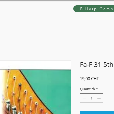
B Harp Compe
Fa-F 31 5th
Prezzo
19,00 CHF
Quantità
*