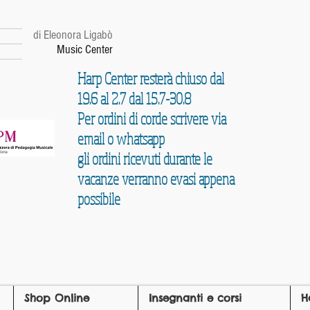
r
di Eleonora Ligabò
Music Center
Harp Center resterà chiuso dal
19.6 al 2.7 dal 15.7-30.8
Per ordini di corde scrivere via
email o whatsapp
gli ordini ricevuti durante le
vacanze verranno evasi appena
possibile
Shop Online
Insegnanti e corsi
H