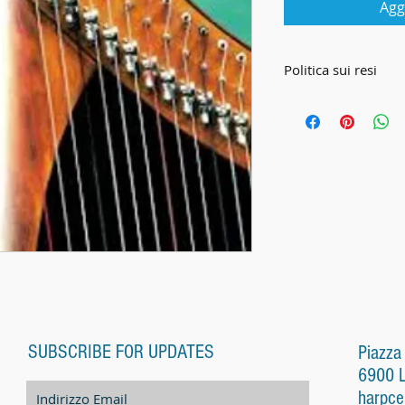
Agg
Politica sui resi
CONDIZIONI
Le presenti Condizi
disciplinano tutte le
Harp Center Lugano 
Harp Center) ed i su
distanza (di seguito 
1. Condizioni genera
Al momento di trasme
riconosce di avere 
SUBSCRIBE FOR UPDATES
condizioni generali 
Piazza
schermo (denominaz
6900 
quantità, colore, par
harpce