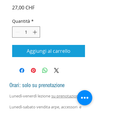
Prezzo
27,00 CHF
Quantità
*
Aggiungi al carrello
Orari: solo su prenotazione
Lunedì-venerdì lezione
su prenotazione
Lunedì-sabato vendita arpe, accessori e
assistenza con responsabile
su
prenotazione.
Lezioni di gruppo seguono il calendario