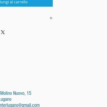
iungi al carrello
oni generali di vendita
 relazioni fra:
di Eleonora Ligabò (in seguito
oi Clienti su internet o a
il «cliente»).
li di vendita
ttere l'ordine il cliente
preso conoscenza delle
di vendita visualizzate sullo
 Molino Nuovo, 15
ione, prezzo, componenti, peso,
Lugano
ticolarità dei prodotti, costo
nterlugano@gmail.com