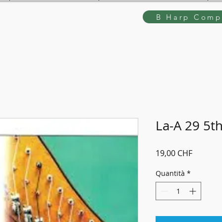
B Harp Compe
La-A 29 5t
Prezzo
19,00 CHF
Quantità
*