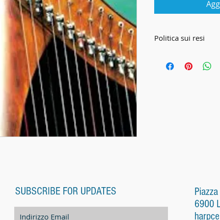
Agg
Politica sui resi
CONDIZIONI
Le presenti Condizi
disciplinano tutte le
Harp Center Lugano 
Harp Center) ed i su
distanza (di seguito 
1. Condizioni genera
Al momento di trasme
riconosce di avere 
SUBSCRIBE FOR UPDATES
condizioni generali 
Piazza
schermo (denominaz
6900 
quantità, colore, par
harpce