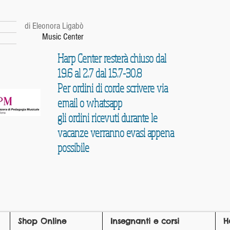
r
di Eleonora Ligabò
Music Center
Harp Center resterà chiuso dal
19.6 al 2.7 dal 15.7-30.8
Per ordini di corde scrivere via
email o whatsapp
gli ordini ricevuti durante le
vacanze verranno evasi appena
possibile
Shop Online
Insegnanti e corsi
H