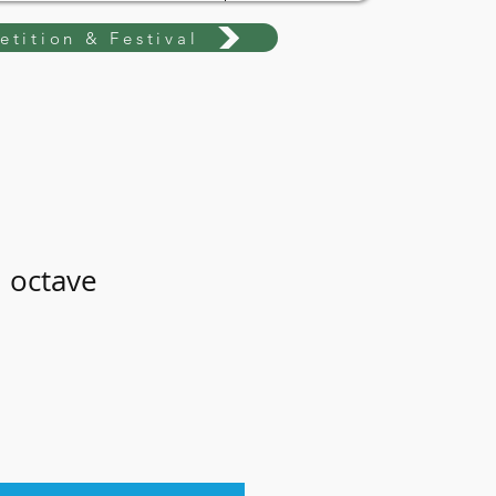
tition & Festival
h octave