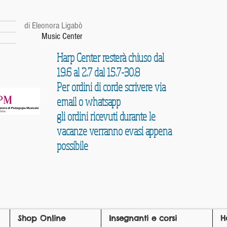
r
di Eleonora Ligabò
Music Center
Harp Center resterà chiuso dal
19.6 al 2.7 dal 15.7-30.8
Per ordini di corde scrivere via
email o whatsapp
gli ordini ricevuti durante le
vacanze verranno evasi appena
possibile
Shop Online
Insegnanti e corsi
H