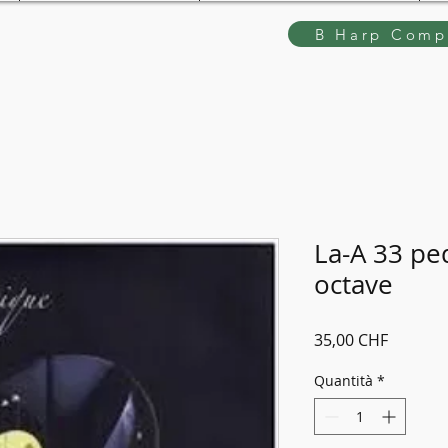
B Harp Compe
La-A 33 ped
octave
Prezzo
35,00 CHF
Quantità
*