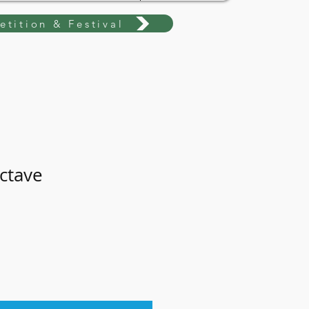
tition & Festival
octave