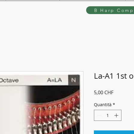
B Harp Compe
La-A1 1st 
Prezzo
5,00 CHF
Quantità
*