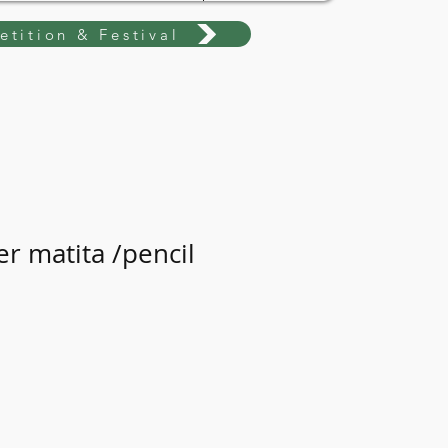
tition & Festival
r matita /pencil