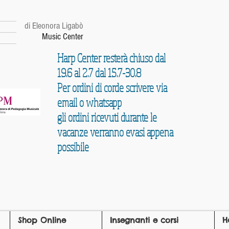
r
di Eleonora Ligabò
Music Center
Harp Center resterà chiuso dal
19.6 al 2.7 dal 15.7-30.8
Per ordini di corde scrivere via
email o whatsapp
gli ordini ricevuti durante le
vacanze verranno evasi appena
possibile
Shop Online
Insegnanti e corsi
H