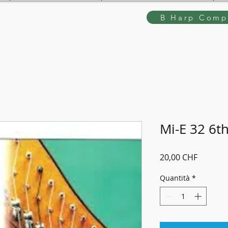
B Harp Compe
Mi-E 32 6t
Prezzo
20,00 CHF
Quantità
*