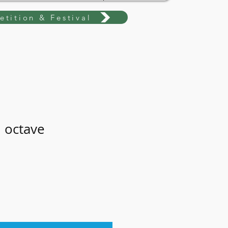
tition & Festival
h octave