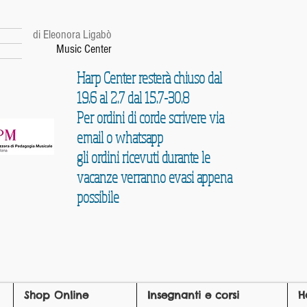
r
di Eleonora Ligabò
Music Center
Harp Center resterà chiuso dal
19.6 al 2.7 dal 15.7-30.8
Per ordini di corde scrivere via
email o whatsapp
gli ordini ricevuti durante le
vacanze verranno evasi appena
possibile
Shop Online
Insegnanti e corsi
H