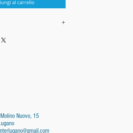
iungi al carrello
oni generali di vendita
 relazioni fra:
di Eleonora Ligabò (in seguito
oi Clienti su internet o a
il «cliente»).
li di vendita
ttere l'ordine il cliente
preso conoscenza delle
di vendita visualizzate sullo
 Molino Nuovo, 15
ione, prezzo, componenti, peso,
Lugano
ticolarità dei prodotti, costo
nterlugano@gmail.com