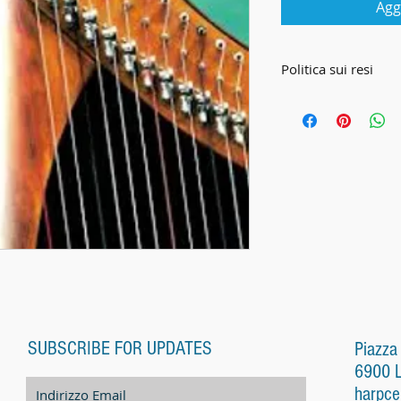
Agg
Politica sui resi
CONDIZIONI
Le presenti Condizi
disciplinano tutte le
Harp Center Lugano 
Harp Center) ed i su
distanza (di seguito 
1. Condizioni genera
Al momento di trasme
riconosce di avere 
SUBSCRIBE FOR UPDATES
condizioni generali 
Piazza
schermo (denominaz
6900 
quantità, colore, par
harpce