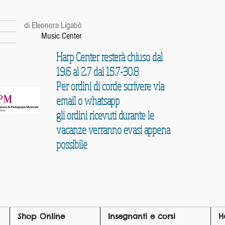
r
di Eleonora Ligabò
Music Center
Harp Center resterà chiuso dal
19.6 al 2.7 dal 15.7-30.8
Per ordini di corde scrivere via
email o whatsapp
gli ordini ricevuti durante le
vacanze verranno evasi appena
possibile
Shop Online
Insegnanti e corsi
H