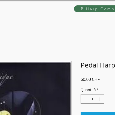
B Harp Compe
Pedal Harp
Prezzo
60,00 CHF
Quantità
*