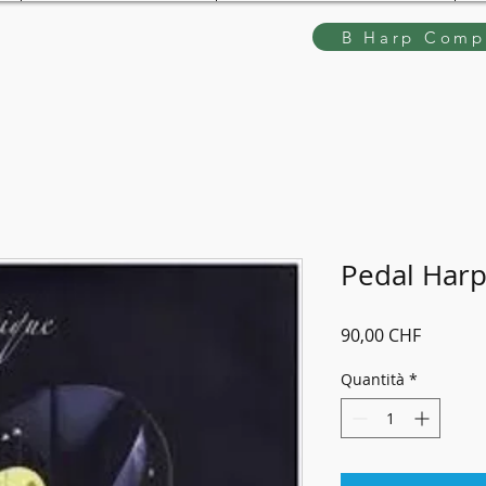
B Harp Compe
Pedal Harp
Prezzo
90,00 CHF
Quantità
*