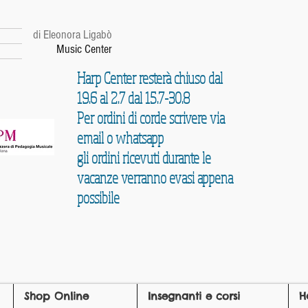
r
di Eleonora Ligabò
Music Center
Harp Center resterà chiuso dal
19.6 al 2.7 dal 15.7-30.8
Per ordini di corde scrivere via
email o whatsapp
gli ordini ricevuti durante le
vacanze verranno evasi appena
possibile
Shop Online
Insegnanti e corsi
H