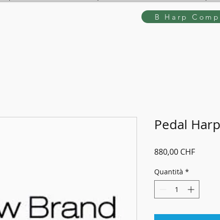
B Harp Compe
Pedal Harp
Prezzo
880,00 CHF
Quantità
*