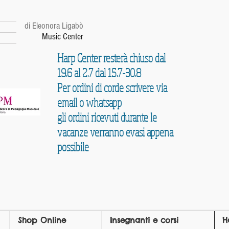
r
di Eleonora Ligabò
Music Center
Harp Center resterà chiuso dal
19.6 al 2.7 dal 15.7-30.8
Per ordini di corde scrivere via
email o whatsapp
gli ordini ricevuti durante le
vacanze verranno evasi appena
possibile
Shop Online
Insegnanti e corsi
H