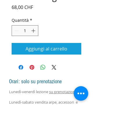
Prezzo
68,00 CHF
Quantità
*
Aggiungi al carrello
Orari: solo su prenotazione
Lunedì-venerdì lezione
su prenotazione
Lunedì-sabato vendita arpe, accessori e
assistenza con responsabile
su
prenotazione.
Lezioni di gruppo seguono il calendario