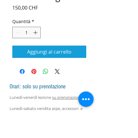
Prezzo
150,00 CHF
Quantità
*
Aggiungi al carrello
Orari: solo su prenotazione
Lunedì-venerdì lezione
su prenotazione
Lunedì-sabato vendita arpe, accessori e
assistenza con responsabile
su
prenotazione.
Lezioni di gruppo seguono il calendario