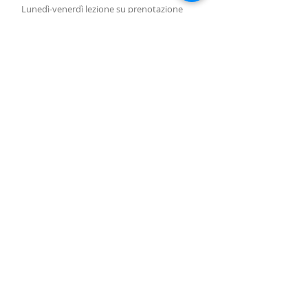
Lunedì-venerdì lezione
su prenotazione
Lunedì-sabato vendita arpe, accessori e
assistenza con responsabile
su
prenotazione.
Lezioni di gruppo seguono il calendario
SUBSCRIBE FOR UPDATES
Iscriviti ora
Piazza Molino Nuovo, 15
6900 Lugano
harpcenterlugano@gmail.com