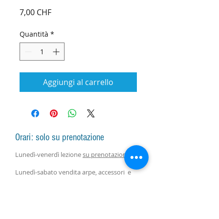
Prezzo
7,00 CHF
Quantità
*
Aggiungi al carrello
Orari: solo su prenotazione
Lunedì-venerdì lezione
su prenotazione
Lunedì-sabato vendita arpe, accessori e
assistenza con responsabile
su
prenotazione.
Lezioni di gruppo seguono il calendario