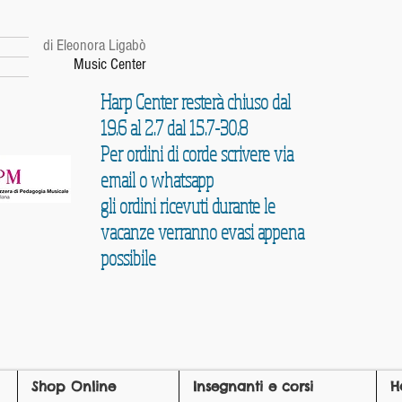
r
di Eleonora Ligabò
Music Center
Harp Center resterà chiuso dal
19.6 al 2.7 dal 15.7-30.8
Per ordini di corde scrivere via
email o whatsapp
gli ordini ricevuti durante le
vacanze verranno evasi appena
possibile
Shop Online
Insegnanti e corsi
H