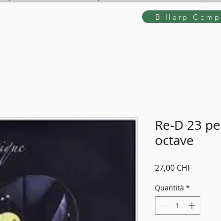
B Harp Compe
Re-D 23 pe
octave
Prezzo
27,00 CHF
Quantità
*