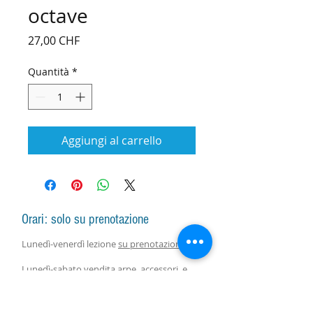
octave
Prezzo
27,00 CHF
Quantità
*
Aggiungi al carrello
Orari: solo su prenotazione
Lunedì-venerdì lezione
su prenotazione
Lunedì-sabato vendita arpe, accessori e
assistenza con responsabile
su
prenotazione.