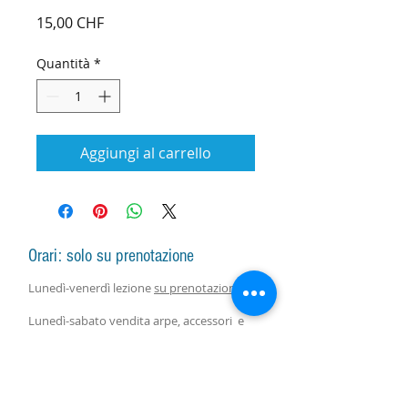
Prezzo
15,00 CHF
Quantità
*
Aggiungi al carrello
Orari: solo su prenotazione
Lunedì-venerdì lezione
su prenotazione
Lunedì-sabato vendita arpe, accessori e
assistenza con responsabile
su
prenotazione.
Lezioni di gruppo seguono il calendario