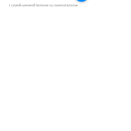
Lunedì-venerdì lezione
su prenotazione
Lunedì-sabato vendita arpe, accessori e
assistenza con responsabile
su
prenotazione.
Lezioni di gruppo seguono il calendario
SUBSCRIBE FOR UPDATES
Iscriviti ora
Piazza Molino Nuovo, 15
6900 Lugano
harpcenterlugano@gmail.com